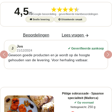
4,5
/
5
Google-beoordeling · geverifieerde klantbeoordelingen
🚚
Snelle levering
😋
Uitstekende smaak
Beoordelingen
Lees vragen
Jos
J
✔
Geverifieerde aankoop
21/12/2024
Gewoon goede producten en je wordt op de hoogte
Previous
Ne
gehouden van de levering. Voor herhaling vatbaar.
Pittige sobrassade - Spaanse
specialiteit (Mallorca)
✔
Op voorraad
250 g
Nettogewicht
: