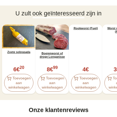
U zult ook geïnteresseerd zijn in
Rookworst (Fuet)
Worst 
(
Zoete sobrasada
Boerenworst of
droge Longanisse
20
99
6
€
8
€
4
€
3
Toevoegen
Toevoegen
Toevoegen
To
aan
aan
aan
winkelwagen
winkelwagen
winkelwagen
wink
Onze klantenreviews