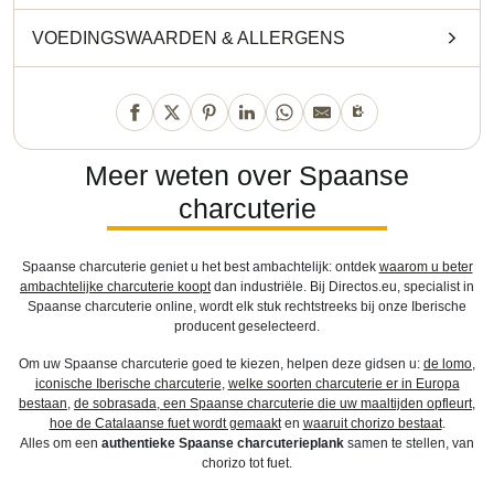
VOEDINGSWAARDEN
&
ALLERGENS
Meer weten over Spaanse
charcuterie
Spaanse charcuterie geniet u het best ambachtelijk: ontdek
waarom u beter
ambachtelijke charcuterie koopt
dan industriële. Bij Directos.eu, specialist in
Spaanse charcuterie online, wordt elk stuk rechtstreeks bij onze Iberische
producent geselecteerd.
Om uw Spaanse charcuterie goed te kiezen, helpen deze gidsen u:
de lomo,
iconische Iberische charcuterie
,
welke soorten charcuterie er in Europa
bestaan
,
de sobrasada, een Spaanse charcuterie die uw maaltijden opfleurt
,
hoe de Catalaanse fuet wordt gemaakt
en
waaruit chorizo bestaat
.
Alles om een
authentieke Spaanse charcuterieplank
samen te stellen, van
chorizo tot fuet.