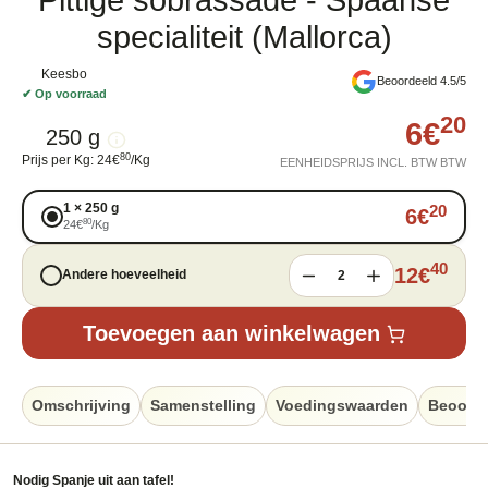
Pittige sobrassade - Spaanse
specialiteit (Mallorca)
Keesbo
Beoordeeld 4.5/5
✔
Op voorraad
20
6
€
250 g
80
Prijs per Kg
:
24
€
/
Kg
EENHEIDSPRIJS INCL. BTW BTW
1
×
250 g
20
6
€
80
24
€
/
Kg
40
12
€
Andere hoeveelheid
2
Toevoegen aan winkelwagen
Omschrijving
Samenstelling
Voedingswaarden
Beoorde
Nodig Spanje uit aan tafel!