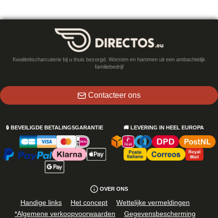
Kwaliteitscharcuterie bij u thuis bezorgd. Worsten en hammen uit een ambachtelijk
familiebedrijf
Contacteer ons
🔒
BEVEILIGDE BETALINGSGARANTIE
🚚
LEVERING IN HEEL EUROPA
OVER ONS
Handige links
Het concept
Wettelijke vermeldingen
*Algemene verkoopvoorwaarden
Gegevensbescherming