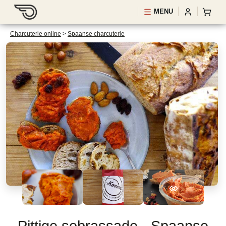
MENU
Charcuterie online
>
Spaanse charcuterie