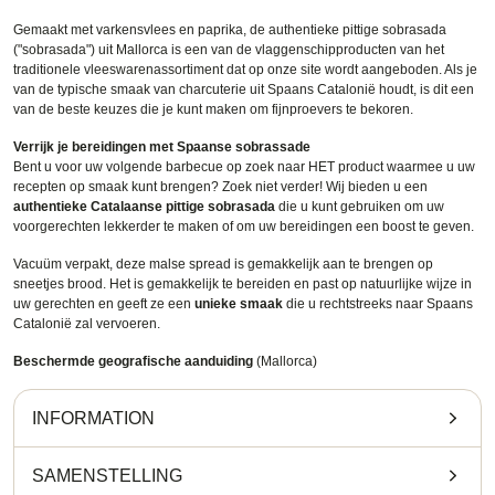
Gemaakt met varkensvlees en paprika, de authentieke pittige sobrasada
("sobrasada") uit Mallorca is een van de vlaggenschipproducten van het
traditionele vleeswarenassortiment dat op onze site wordt aangeboden. Als je
van de typische smaak van charcuterie uit Spaans Catalonië houdt, is dit een
van de beste keuzes die je kunt maken om fijnproevers te bekoren.
Verrijk je bereidingen met Spaanse sobrassade
Bent u voor uw volgende barbecue op zoek naar HET product waarmee u uw
recepten op smaak kunt brengen? Zoek niet verder! Wij bieden u een
authentieke Catalaanse pittige sobrasada
die u kunt gebruiken om uw
voorgerechten lekkerder te maken of om uw bereidingen een boost te geven.
Vacuüm verpakt, deze malse spread is gemakkelijk aan te brengen op
sneetjes brood. Het is gemakkelijk te bereiden en past op natuurlijke wijze in
uw gerechten en geeft ze een
unieke smaak
die u rechtstreeks naar Spaans
Catalonië zal vervoeren.
Beschermde geografische aanduiding
(Mallorca)
INFORMATION
SAMENSTELLING