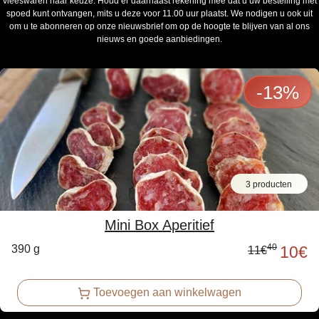
vleeswaren naar keuze. Houd er daarnaast rekening mee dat u uw bestelling met
spoed kunt ontvangen, mits u deze voor 11.00 uur plaatst. We nodigen u ook uit
om u te abonneren op onze nieuwsbrief om op de hoogte te blijven van al ons
nieuws en goede aanbiedingen.
-
13
%
3 producten
Mini Box Aperitief
40
390 g
10
€
11
€
Toevoegen aan winkelwagen