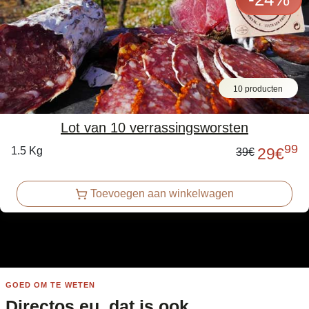
10 producten
Lot van 10 verrassingsworsten
99
1.5 Kg
29
€
39
€
Toevoegen aan winkelwagen
GOED OM TE WETEN
Directos.eu, dat is ook…