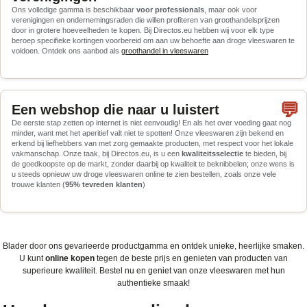
Ons volledige gamma is beschikbaar
voor professionals
, maar ook voor
verenigingen en ondernemingsraden die willen profiteren van groothandelsprijzen
door in grotere hoeveelheden te kopen. Bij Directos.eu hebben wij voor elk type
beroep specifieke kortingen voorbereid om aan uw behoefte aan droge vleeswaren te
voldoen. Ontdek ons aanbod als
groothandel in vleeswaren
💬
Een webshop die naar u luistert
De eerste stap zetten op internet is niet eenvoudig! En als het over voeding gaat nog
minder, want met het aperitief valt niet te spotten! Onze vleeswaren zijn bekend en
erkend bij liefhebbers van met zorg gemaakte producten, met respect voor het lokale
vakmanschap. Onze taak, bij Directos.eu, is u een
kwaliteitsselectie
te bieden, bij
de goedkoopste op de markt, zonder daarbij op kwaliteit te beknibbelen; onze wens is
u steeds opnieuw uw droge vleeswaren online te zien bestellen, zoals onze vele
trouwe klanten (
95% tevreden klanten
)
Blader door ons gevarieerde productgamma en ontdek unieke, heerlijke smaken.
U kunt
online kopen
tegen de beste prijs en genieten van producten van
superieure kwaliteit. Bestel nu en geniet van onze vleeswaren met hun
authentieke smaak!