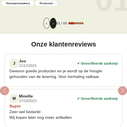
Vleeswarenmakerij
Producent
‹
›
01
/
05
Onze klantenreviews
Jos
J
✔
Geverifieerde aankoop
21/12/2024
Gewoon goede producten en je wordt op de hoogte
gehouden van de levering. Voor herhaling vatbaar.
Previous
Ne
Mireille
M
✔
Geverifieerde aankoop
27/10/2023
Super
Zeer wel bedankt
Wij kopen later nog meer artikellen