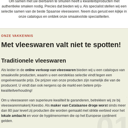
Om samen met uw dierbaren te smullen heeft u kwaliteitsproducten met
authentieke smaken nodig. Precies dat bieden wij u. Als specialist stellen wij een
selectie samen van de beste Spaanse vleeswaren. Neem dus gerust een kijkje in
onze catalogus en ontdek onze smaakvolste specialiteiten.
ONZE VAKKENNIS
Met vleeswaren valt niet te spotten!
Traditionele vleeswaren
Als leider in de
online verkoop van vleeswaren
bieden wij u een catalogus van
smaakvolle producten, waarin u een eersteklas selectie vindt tegen een
ongeëvenaarde prijs. De prijzen van onze producten zijn namelijk die van de
producent. U vindt dan ook nergens op de markt een betere prijs-
kwaliteitverhouding!
Om u vleeswaren van superieure kwaliteit te garanderen, betrekken wij ze bij
vleeswarenmakerij Keesbo. Als
maker van Catalaanse droge worst
sinds meer
dan 80 jaar levert zij producten die worden gemaakt met strikte eerbied voor het
0
lokale ambacht
en voor de hygiënenormen die op het Europese continent
gelden.