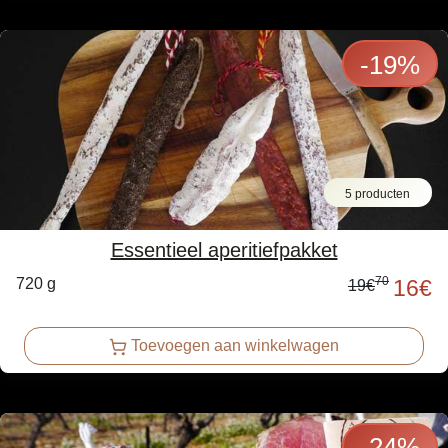
-
19
%
5 producten
Essentieel aperitiefpakket
70
720 g
16
€
19
€
Toevoegen aan winkelwagen
-
24
%