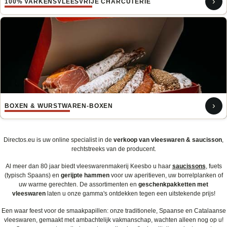
›
100% VARKENSVLEESVRIJE CHARCUTERIE
›
BOXEN & WURSTWAREN-BOXEN
Directos.eu is uw online specialist in de
verkoop van vleeswaren & saucisson
,
rechtstreeks van de producent.
Al meer dan 80 jaar biedt vleeswarenmakerij Keesbo u haar
saucissons
, fuets
(typisch Spaans) en
gerijpte hammen
voor uw aperitieven, uw borrelplanken of
uw warme gerechten. De assortimenten en
geschenkpakketten met
vleeswaren
laten u onze gamma's ontdekken tegen een uitstekende prijs!
Een waar feest voor de smaakpapillen: onze traditionele, Spaanse en Catalaanse
vleeswaren, gemaakt met ambachtelijk vakmanschap, wachten alleen nog op u!