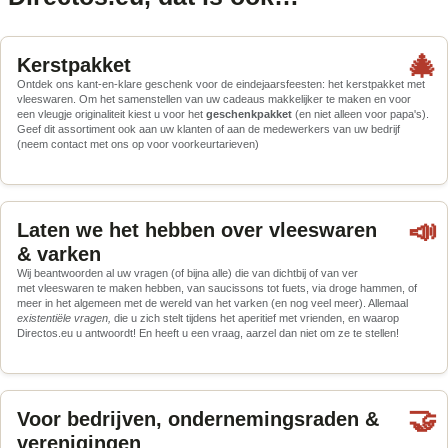
🎄
Kerstpakket
Ontdek ons kant-en-klare geschenk voor de eindejaarsfeesten: het kerstpakket met
vleeswaren. Om het samenstellen van uw cadeaus makkelijker te maken en voor
een vleugje originaliteit kiest u voor het
geschenkpakket
(en niet alleen voor papa's).
Geef dit assortiment ook aan uw klanten of aan de medewerkers van uw bedrijf
(neem contact met ons op voor voorkeurtarieven)
📣
Laten we het hebben over vleeswaren
& varken
Wij beantwoorden al uw vragen (of bijna alle) die van dichtbij of van ver
met vleeswaren te maken hebben, van saucissons tot fuets, via droge hammen, of
meer in het algemeen met de wereld van het varken (en nog veel meer). Allemaal
existentiële vragen,
die u zich stelt tijdens het aperitief met vrienden, en waarop
Directos.eu u antwoordt! En heeft u een vraag, aarzel dan niet om ze te stellen!
🤝
Voor bedrijven, ondernemingsraden &
verenigingen