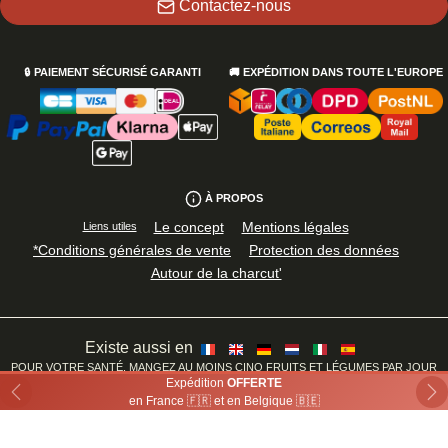
Contactez-nous
🔒
PAIEMENT SÉCURISÉ GARANTI
🚚
EXPÉDITION DANS TOUTE L'EUROPE
À PROPOS
Le concept
Mentions légales
Liens utiles
*Conditions générales de vente
Protection des données
Autour de la charcut'
Existe aussi en
POUR VOTRE SANTÉ, MANGEZ AU MOINS CINQ FRUITS ET LÉGUMES PAR JOUR
Expédition
OFFERTE
©
2026
· Directos.eu
- Made by
OFF
/
AXIS
Previous
Ne
en France 🇫🇷 et en Belgique 🇧🇪