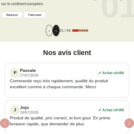
0
sur le continent européen.
Salaison
Fabricant
‹
›
01
/
05
Nos avis client
Pascale
P
✔
Achat vérifié
27/07/2026
Commande reçu très rapidement, qualité du produit
excellent comme à chaque commande. Merci
Jojo
J
✔
Achat vérifié
24/07/2026
Produit de qualité, prix correct, et bon gout. En prime
livraison rapide, que demander de plus.
Previous
Ne