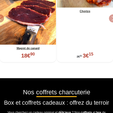
Chorizo
Previous
Magret de canard
90
15
18
€
3
€
70
3
€
Nos coffrets charcuterie
Box et coffrets cadeaux : offrez du terroir
Vous cherchez un cadeau original et
délicieux
? Nos
coffrets
et
box
de