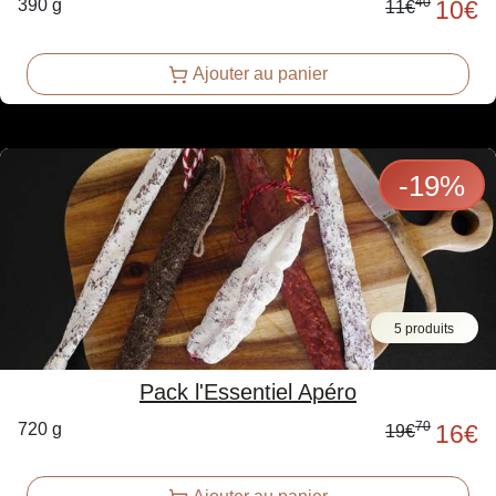
40
390 g
10
€
11
€
Ajouter au panier
-
19
%
5 produits
Pack l'Essentiel Apéro
70
720 g
16
€
19
€