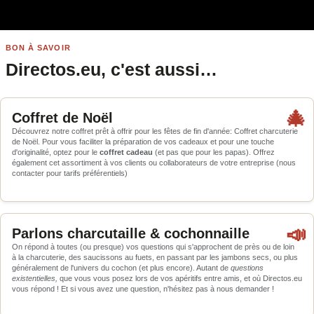
BON À SAVOIR
Directos.eu, c'est aussi…
🎄
Coffret de Noël
Découvrez notre coffret prêt à offrir pour les fêtes de fin d'année: Coffret charcuterie
de Noël. Pour vous faciliter la préparation de vos cadeaux et pour une touche
d'originalité, optez pour le
coffret cadeau
(et pas que pour les papas). Offrez
également cet assortiment à vos clients ou collaborateurs de votre entreprise (nous
contacter pour tarifs préférentiels)
📣
Parlons charcutaille & cochonnaille
On répond à toutes (ou presque) vos questions qui s'approchent de près ou de loin
à la charcuterie, des saucissons au fuets, en passant par les jambons secs, ou plus
généralement de l'univers du cochon (et plus encore). Autant de
questions
existentielles,
que vous vous posez lors de vos apéritifs entre amis, et où Directos.eu
vous répond ! Et si vous avez une question, n'hésitez pas à nous demander !