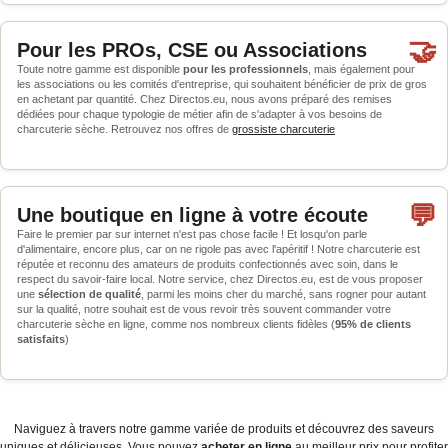
🤝
Pour les PROs, CSE ou Associations
Toute notre gamme est disponible
pour les professionnels
, mais également pour
les associations ou les comités d'entreprise, qui souhaitent bénéficier de prix de gros
en achetant par quantité. Chez Directos.eu, nous avons préparé des remises
dédiées pour chaque typologie de métier afin de s'adapter à vos besoins de
charcuterie sèche. Retrouvez nos offres de
grossiste charcuterie
💬
Une boutique en ligne à votre écoute
Faire le premier par sur internet n'est pas chose facile ! Et losqu'on parle
d'alimentaire, encore plus, car on ne rigole pas avec l'apéritif ! Notre charcuterie est
réputée et reconnu des amateurs de produits confectionnés avec soin, dans le
respect du savoir-faire local. Notre service, chez Directos.eu, est de vous proposer
une
sélection de qualité
, parmi les moins cher du marché, sans rogner pour autant
sur la qualité, notre souhait est de vous revoir très souvent commander votre
charcuterie sèche en ligne, comme nos nombreux clients fidèles (
95% de clients
satisfaits
)
Naviguez à travers notre gamme variée de produits et découvrez des saveurs
uniques et délicieuses. Vous pouvez
acheter en ligne
au meilleur prix pour profiter