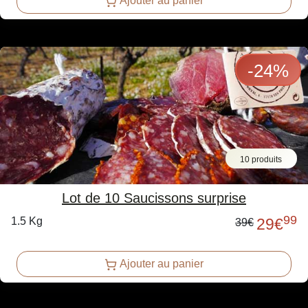
Ajouter au panier
-
24
%
10 produits
Lot de 10 Saucissons surprise
99
1.5 Kg
29
€
39
€
Ajouter au panier