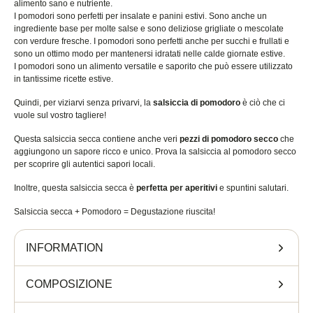
alimento sano e nutriente.
I pomodori sono perfetti per insalate e panini estivi. Sono anche un
ingrediente base per molte salse e sono deliziose grigliate o mescolate
con verdure fresche. I pomodori sono perfetti anche per succhi e frullati e
sono un ottimo modo per mantenersi idratati nelle calde giornate estive.
I pomodori sono un alimento versatile e saporito che può essere utilizzato
in tantissime ricette estive.
Quindi, per viziarvi senza privarvi, la
salsiccia di pomodoro
è ciò che ci
vuole sul vostro tagliere!
Questa salsiccia secca contiene anche veri
pezzi di pomodoro secco
che
aggiungono un sapore ricco e unico. Prova la salsiccia al pomodoro secco
per scoprire gli autentici sapori locali.
Inoltre, questa salsiccia secca è
perfetta per aperitivi
e spuntini salutari.
Salsiccia secca + Pomodoro = Degustazione riuscita!
INFORMATION
COMPOSIZIONE