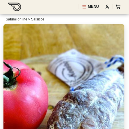
MENU
Salumi online
>
Salsicce