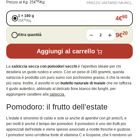
56
Prezzo al Kg
:
25
€
/
Kg
PREZZO UNITARIO IVA INCL.
1
×
180 g
60
4
€
56
25
€
/
Kg
20
9
€
Altra quantità
2
Aggiungi al carrello
La
salsiccia secca con pomodori secchi
è l'aperitivo ideale per chi
desidera un gusto rustico e unico. Con un peso di 180 grammi, questa
salsiccia è prodotta con puro suino con pochissimo grasso, il che la rende
più sana. Inoltre, è avvolto in un
budello naturale di maiale
che ne rafforza
il gusto autentico, abbinato al delicato fiore bianco dei funghi, per
aggiungere carattere alla
salsiccia
.
Pomodoro: il frutto dell'estate
L'estate è sinonimo di caldo e sole (
e anche di aperitivi con gli amici!
), e
per molti è anche il tempo dei pomodori. Il pomodoro è uno dei frutti più
apprezzati dell'estate e viene spesso associato a ricette fresche e gustose.
I pomodori sono un'ottima fonte di vitamina C e licopene, che li rendono un