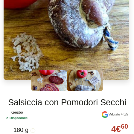
Salsiccia con Pomodori Secchi
Keesbo
Valutato 4.5/5
✔
Disponibile
60
4
€
180 g