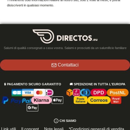
Ti invieremo solo informazioni relative al nostro sito, solo 2 volte al mese, e potrai
disiscriverti in qualsiasi momento.
Salumi di qualità consegnati a casa vostra. Salami e prosciutti da un salumificio familiare
Contattaci
🔒
PAGAMENTO SICURO GARANTITO
🚚
SPEDIZIONE IN TUTTA L'EUROPA
CHI SIAMO
Link utili
Il concept
Note legali
*Condizioni generali di vendita