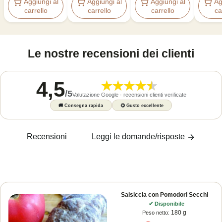
Aggiungi al
Aggiungi al
Aggiungi al
Ag
carrello
carrello
carrello
ca
Le nostre recensioni dei clienti
4,5
/
5
Valutazione Google · recensioni clienti verificate
🚚
Consegna rapida
😋
Gusto eccellente
Recensioni
Leggi le domande/risposte
Salsiccia con Pomodori Secchi
✔
Disponibile
180 g
Peso netto
: