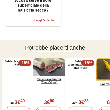
A cosa serve il fiore
superficiale della
salsiccia secca?
Leggi l'articolo
→
Potrebbe piacerti anche
Salsiccia affumicata
Salsiccia
-
15
%
-
15
%
(Fuet)
aromatizzata al foie
gras (Fuet)
Salsiccia ai funghi
(Fuet Cêpes)
Sobres
40
90
83
3
€
3
€
3
€
6
50
4
€
4
€