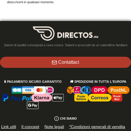
disiscriverti in qualsiasi momento.
Salumi di qualità consegnati a casa vostra. Salami e prosciutti da un salumificio familiare
Contattaci
🔒
PAGAMENTO SICURO GARANTITO
🚚
SPEDIZIONE IN TUTTA L'EUROPA
CHI SIAMO
Link utili
Il concept
Note legali
*Condizioni generali di vendita