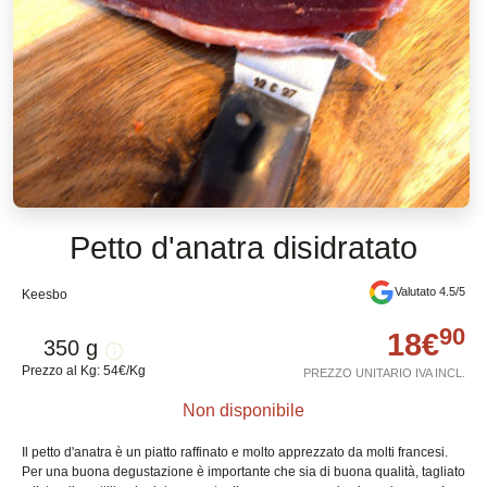
Petto d'anatra disidratato
Valutato 4.5/5
Keesbo
90
18
€
350 g
Prezzo al Kg
:
54
€
/
Kg
PREZZO UNITARIO IVA INCL.
Non disponibile
Il petto d'anatra è un piatto raffinato e molto apprezzato da molti francesi.
Per una buona degustazione è importante che sia di buona qualità, tagliato