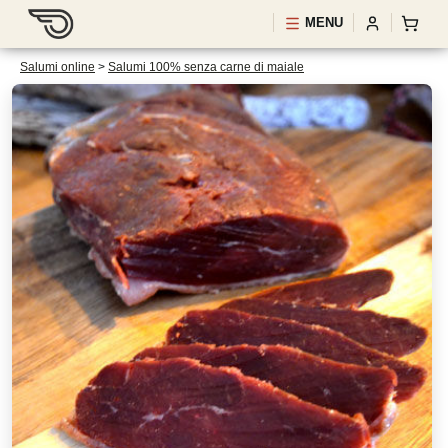
MENU
Salumi online
>
Salumi 100% senza carne di maiale