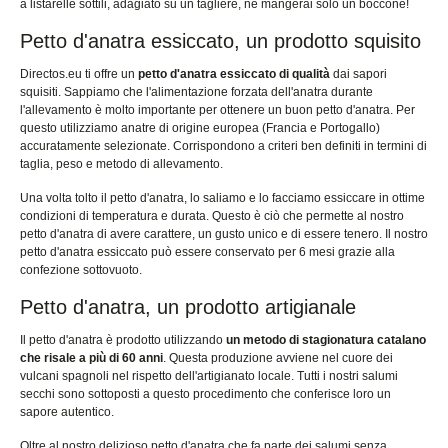
a listarelle sottili, adagiato su un tagliere, ne mangerai solo un boccone!
Petto d'anatra essiccato, un prodotto squisito
Directos.eu ti offre un
petto d'anatra essiccato di qualità
dai sapori
squisiti. Sappiamo che l'alimentazione forzata dell'anatra durante
l'allevamento è molto importante per ottenere un buon petto d'anatra. Per
questo utilizziamo anatre di origine europea (Francia e Portogallo)
accuratamente selezionate. Corrispondono a criteri ben definiti in termini di
taglia, peso e metodo di allevamento.
Una volta tolto il petto d'anatra, lo saliamo e lo facciamo essiccare in ottime
condizioni di temperatura e durata. Questo è ciò che permette al nostro
petto d'anatra di avere carattere, un gusto unico e di essere tenero. Il nostro
petto d'anatra essiccato può essere conservato per 6 mesi grazie alla
confezione sottovuoto.
Petto d'anatra, un prodotto artigianale
Il petto d'anatra è prodotto utilizzando
un metodo di stagionatura catalano
che risale a più di 60 anni
. Questa produzione avviene nel cuore dei
vulcani spagnoli nel rispetto dell'artigianato locale. Tutti i nostri salumi
secchi sono sottoposti a questo procedimento che conferisce loro un
sapore autentico.
Oltre al nostro delizioso petto d'anatra che fa parte dei salumi senza