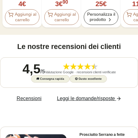
90
4
€
3
€
1
25
€
Aggiungi al
Aggiungi al
Ag
Personalizza il
prodotto
carrello
carrello
ca
Le nostre recensioni dei clienti
4,5
/
5
Valutazione Google · recensioni clienti verificate
🚚
Consegna rapida
😋
Gusto eccellente
Recensioni
Leggi le domande/risposte
Prosciutto Serrano a fette