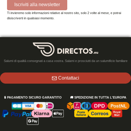
Iscriviti alla newsletter
Ti invieremo solo informazioni relative al nostro sito, solo 2 volte al mese, e potrai
disiscriverti in qualsiasi momento.
Salumi di qualità consegnati a casa vostra. Salami e prosciutti da un salumificio familiare
Contattaci
🔒
PAGAMENTO SICURO GARANTITO
🚚
SPEDIZIONE IN TUTTA L'EUROPA