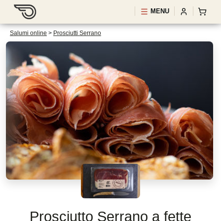
MENU
Salumi online
>
Prosciutti Serrano
Prosciutto Serrano a fette