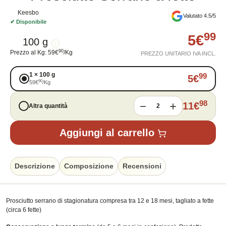
Keesbo
Valutato 4.5/5
✔
Disponibile
99
5
€
100 g
90
Prezzo al Kg
:
59
€
/
Kg
PREZZO UNITARIO IVA INCL.
1
×
100 g
99
5
€
90
59
€
/
Kg
98
11
€
Altra quantità
2
Aggiungi al carrello
Descrizione
Composizione
Recensioni
Prosciutto serrano di stagionatura compresa tra 12 e 18 mesi, tagliato a fette
(circa 6 fette)