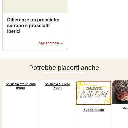
Differenze tra prosciutto
serrano e prosciutti
iberici
Leggi l'articolo
→
Potrebbe piacerti anche
Salsiccia affumicata
Salsiccia ai Fichi
(Fuet)
(Fuet)
Ven
Buono regalo