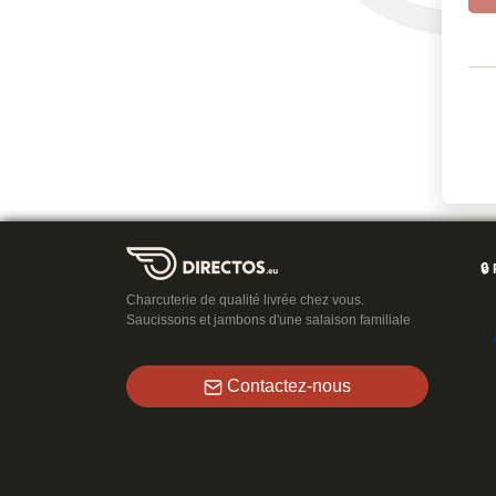
🔒
Charcuterie de qualité livrée chez vous.
Saucissons et jambons d'une salaison familiale
Contactez-nous