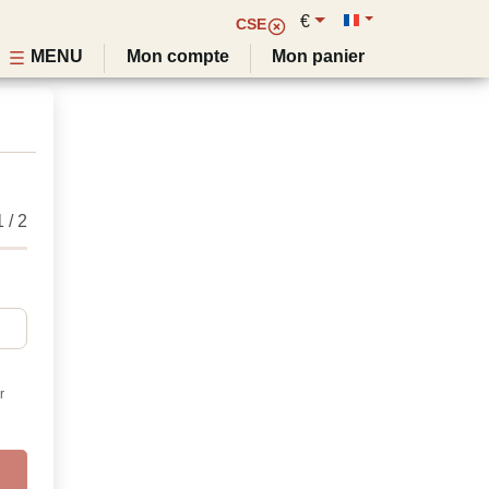
€
CSE
MENU
Mon compte
Mon panier
1
/
2
r