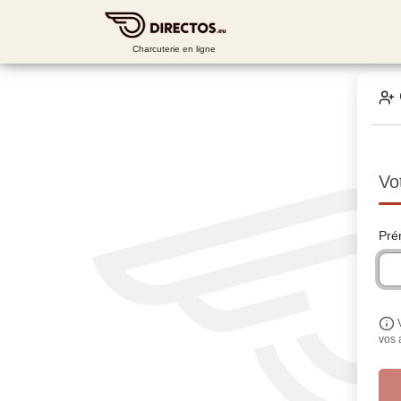
Charcuterie en ligne
Vo
Pré
vos 