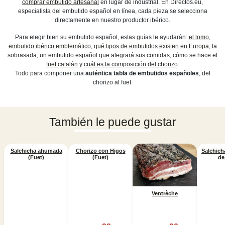
comprar embutido artesanal
en lugar de industrial. En Directos.eu,
especialista del embutido español en línea, cada pieza se selecciona
directamente en nuestro productor ibérico.
Para elegir bien su embutido español, estas guías le ayudarán:
el lomo,
embutido ibérico emblemático
,
qué tipos de embutidos existen en Europa
,
la
sobrasada, un embutido español que alegrará sus comidas
,
cómo se hace el
fuet catalán
y
cuál es la composición del chorizo
.
Todo para componer una
auténtica tabla de embutidos españoles
, del
chorizo al fuet.
También le puede gustar
Salchicha ahumada
Chorizo ​​con Higos
Salchich
(Fuet)
(Fuet)
de
Ventrèche