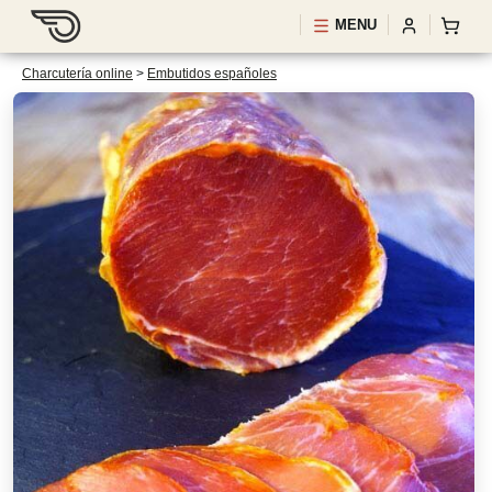
MENU
Charcutería online
>
Embutidos españoles