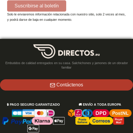
Suscribirse al boletín
Solo le enviaremos información relacionada con nuestro sitio, solo 2 veces al mes,
y podrá darse de baja en cualquier momento.
Embutidos de calidad entregados en su casa. Salchichones y jamones de un obrador
familiar
Contáctenos
🔒
PAGO SEGURO GARANTIZADO
🚚
ENVÍO A TODA EUROPA