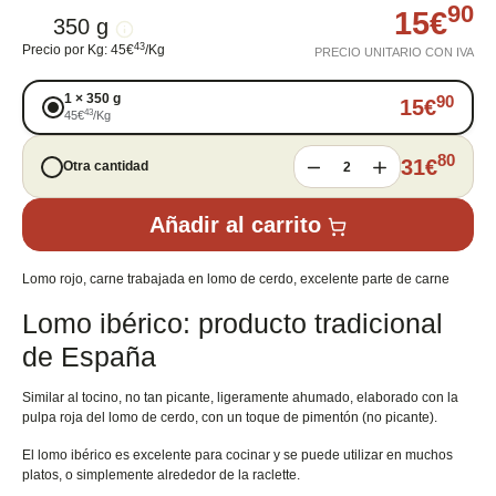
90
15
€
350 g
43
Precio por Kg
:
45
€
/
Kg
PRECIO UNITARIO CON IVA
1
×
350 g
90
15
€
43
45
€
/
Kg
80
31
€
Otra cantidad
2
Añadir al carrito
Lomo rojo, carne trabajada en lomo de cerdo, excelente parte de carne
Lomo ibérico: producto tradicional
de España
Similar al tocino, no tan picante, ligeramente ahumado, elaborado con la
pulpa roja del lomo de cerdo, con un toque de pimentón (no picante).
El lomo ibérico es excelente para cocinar y se puede utilizar en muchos
platos, o simplemente alrededor de la raclette.