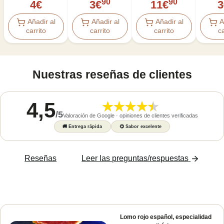
90
90
4
€
3
€
11
€
3
Añadir al
Añadir al
Añadir al
A
carrito
carrito
carrito
ca
Nuestras reseñas de clientes
4,5
/
5
Valoración de Google · opiniones de clientes verificadas
🚚
Entrega rápida
😋
Sabor excelente
Reseñas
Leer las preguntas/respuestas
Lomo rojo español, especialidad