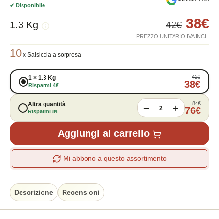
✔
Disponibile
38
€
1.3 Kg
42
€
PREZZO UNITARIO IVA INCL.
10
x
Salsiccia a sorpresa
42
€
1
×
1.3 Kg
38
€
Risparmi
4
€
84
€
Altra quantità
2
76
€
Risparmi
8
€
Aggiungi al carrello
Mi abbono a questo assortimento
Descrizione
Recensioni